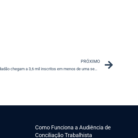
Next
PRÓXIMO
STF Educa: cursos online abertos ao cidadão chegam a 3,6 mil inscritos em menos de uma semana
Como Funciona a Audiência de
Conciliação Trabalhista