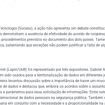
ecnologia (Sucesu), a ação não apresenta um debate constituci
es demonstram a ausência de efetividade do acordo de cooperaç
procedimentos previstos no documento dos dois países. Tamer
ica, salientando que exceções não podem justificar a falta de 
rnet (Lapin/UnB) foi representado por três expositores. Gabriel 
êm sido usados para a territorialização de dados em diferentes ju
eira levantou discussão sobre a importância de haver um novo 
onal de dados e destacou que, embora os acordos sobre o assunto
 e parâmetros para essa solicitação de informações. Entre outr
ernacional de dados pessoais na segurança pública. Também op
ana em conjunto com a necessidade e a proporcionalidade na an