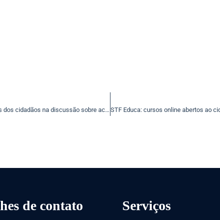
Ministro Gilmar destaca necessidade de preservar direitos dos cidadãos na discussão sobre acesso a dados virtuais
hes de contato
Serviços