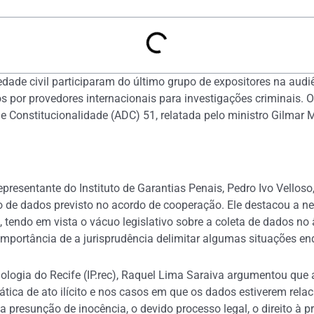
dade civil participaram do último grupo de expositores na audiê
s por provedores internacionais para investigações criminais. 
e Constitucionalidade (ADC) 51, relatada pelo ministro Gilmar
epresentante do Instituto de Garantias Penais, Pedro Ivo Vello
 de dados previsto no acordo de cooperação. Ele destacou a n
tendo em vista o vácuo legislativo sobre a coleta de dados no
 importância de a jurisprudência delimitar algumas situações en
ologia do Recife (IP.rec), Raquel Lima Saraiva argumentou que
ática de ato ilícito e nos casos em que os dados estiverem rel
da presunção de inocência, o devido processo legal, o direito à 