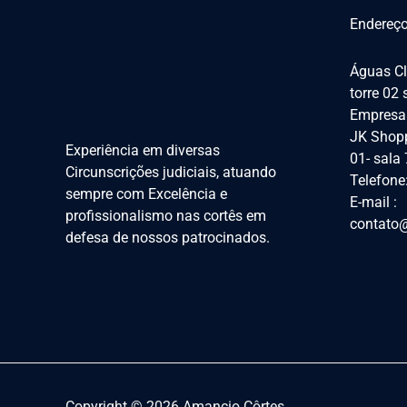
Endereço
Águas Cl
torre 02
Empresar
JK Shopp
Experiência em diversas
01- sala
Circunscrições judiciais, atuando
Telefone
sempre com Excelência e
E-mail :
profissionalismo nas cortês em
contato@
defesa de nossos patrocinados.
Copyright © 2026 Amancio Côrtes.