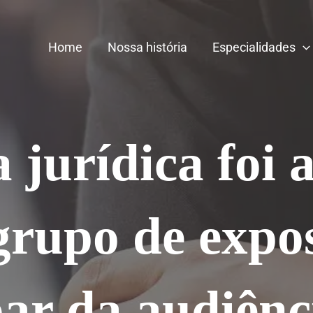
Home
Nossa história
Especialidades
jurídica foi 
grupo de expos
par da audiênc