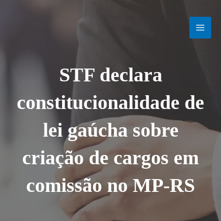
Ir
MAI
para
o
MEN
conteúdo
STF declara
constitucionalidade de
lei gaúcha sobre
criação de cargos em
comissão no MP-RS