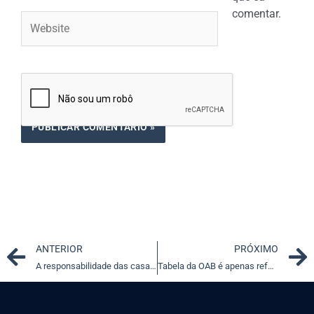
comentar.
Website
Prev
ANTERIOR
PRÓXIMO
A responsabilidade das casas de leilão no Direito comparado
Tabela da OAB é apenas referência para honorários de dativo, diz STJ