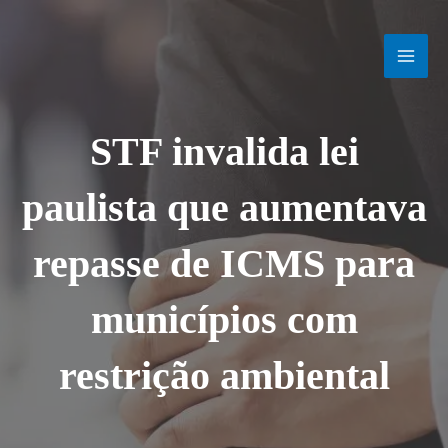
Ir
MAI
para
o
MEN
conteúdo
STF invalida lei
paulista que aumentava
repasse de ICMS para
municípios com
restrição ambiental