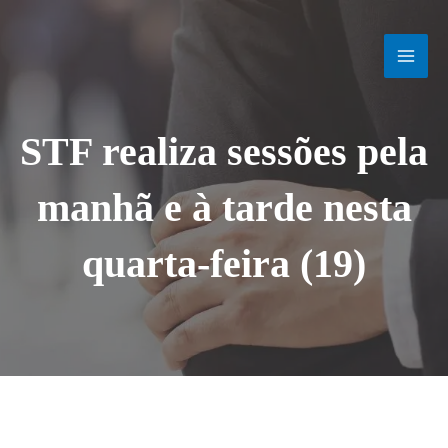
Ir
MAI
para
o
MEN
conteúdo
STF realiza sessões pela
manhã e à tarde nesta
quarta-feira (19)