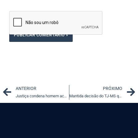
Prev
ANTERIOR
PRÓXIMO
Justiça condena homem acusado de estuprar mulher em presídio
Mantida decisão do TJ-MS que determinou nomeação de aprovados em concursos públicos do estado