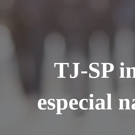
Ir
para
o
conteúdo
TJ-SP in
especial 