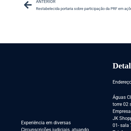
Prev
ANTERIOR
Restabelecida portaria sobre participação da PRF em açõ
Detal
Endereço
Águas Cl
torre 02
Empresar
JK Shopp
Experiência em diversas
01- sala
Circunscrições judiciais, atuando