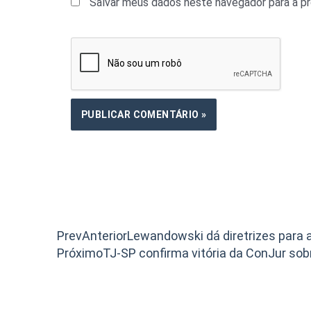
Salvar meus dados neste navegador para a p
Prev
Anterior
Lewandowski dá diretrizes para 
Próximo
TJ-SP confirma vitória da ConJur s