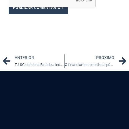
Prev
ANTERIOR
PRÓXIMO
TJ-SC condena Estado a indenizar mãe de preso que cometeu suicídio
O financiamento eleitoral público merece respeito