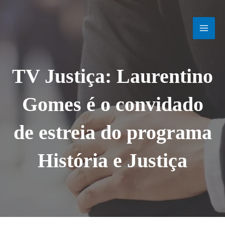
Ir
MAI
para
o
MEN
conteúdo
TV Justiça: Laurentino
Gomes é o convidado
de estreia do programa
História e Justiça