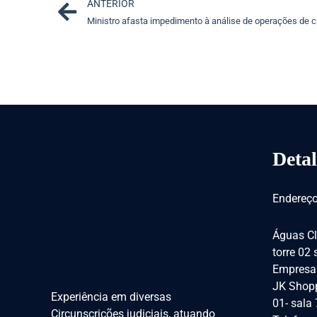
Prev
ANTERIOR
Ministro afasta impedimento à análise de operações de c
Detal
Endereço
Águas Cl
torre 02
Empresar
JK Shopp
Experiência em diversas
01- sala
Circunscrições judiciais, atuando