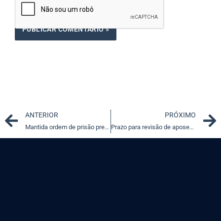
Prev
ANTERIOR
PRÓXIMO
Mantida ordem de prisão preventiva contra ex-prefeita foragida
Prazo para revisão de aposentadoria de servidor é de cinco anos da chegada do ato de concessão à Corte de Contas