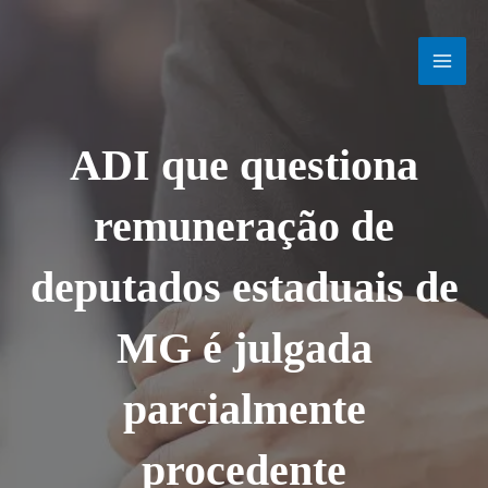
Ir
MAI
para
o
MEN
conteúdo
ADI que questiona
remuneração de
deputados estaduais de
MG é julgada
parcialmente
procedente