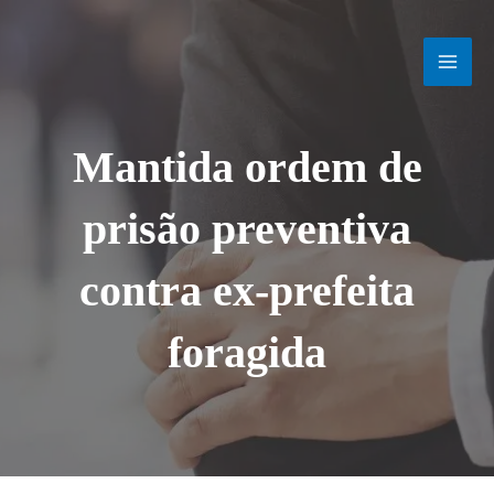
Ir
MAI
para
o
MEN
conteúdo
Mantida ordem de
prisão preventiva
contra ex-prefeita
foragida