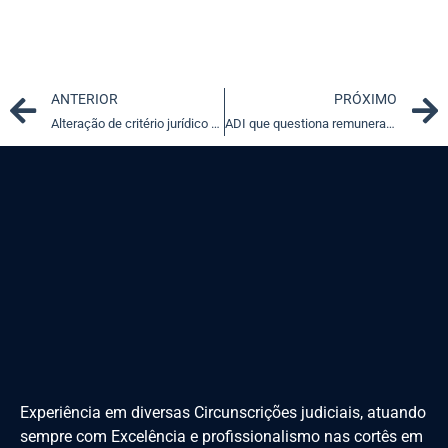
Prev
ANTERIOR
PRÓXIMO
Alteração de critério jurídico na revisão aduaneira
ADI que questiona remuneração de deputados estaduais de MG é julgada parcialmente procedente
Experiência em diversas Circunscrições judiciais, atuando
sempre com Excelência e profissionalismo nas cortês em