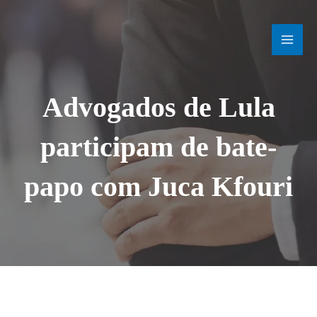
Ir
MAI
para
o
MEN
conteúdo
Advogados de Lula
participam de bate-
papo com Juca Kfouri