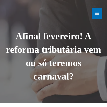
Ir
MAI
para
o
MEN
conteúdo
Afinal fevereiro! A
reforma tributária vem
ou só teremos
carnaval?