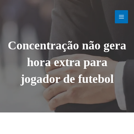
Ir
MAI
para
o
MEN
conteúdo
Concentração não gera
hora extra para
jogador de futebol