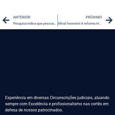
Prev
ANTERIOR
PRÓXIMO
Pesquisa indica que pessoas tendem a mentir para parecerem honestas
Afinal fevereiro! A reforma tributária vem ou só teremos carnaval?
Experiência em diversas Circunscrições judiciais, atuando
sempre com Excelência e profissionalismo nas cortês em
defesa de nossos patrocinados.