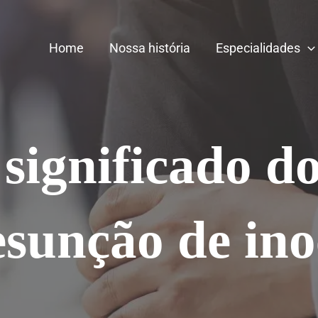
Home
Nossa história
Especialidades
 significado do
esunção de ino