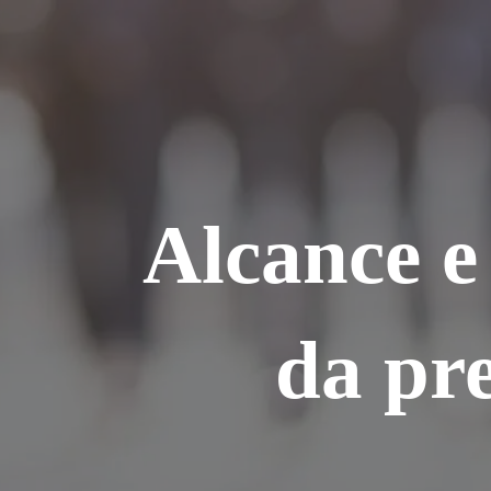
Ir
para
o
conteúdo
Alcance e
da pr