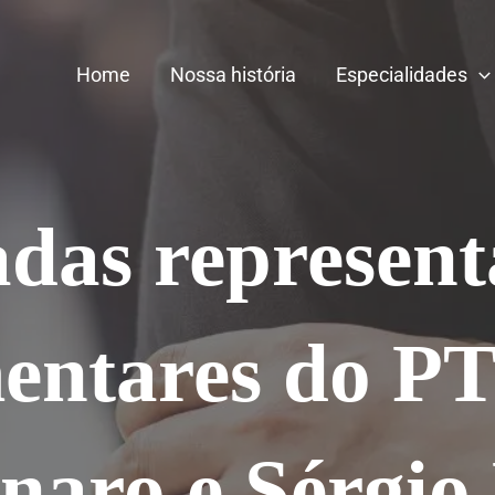
Home
Nossa história
Especialidades
das represent
entares do PT
naro e Sérgi