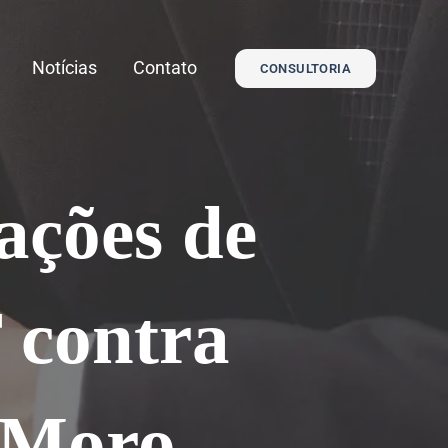
Notícias
Contato
CONSULTORIA
ações de
 contra
o Moro