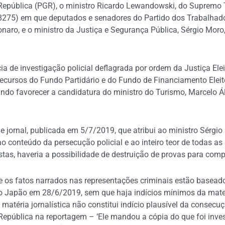
epública (PGR), o ministro Ricardo Lewandowski, do Supremo T
 8275) em que deputados e senadores do Partido dos Trabalhado
onaro, e o ministro da Justiça e Segurança Pública, Sérgio Moro,
ia de investigação policial deflagrada por ordem da Justiça Ele
 recursos do Fundo Partidário e do Fundo de Financiamento Elei
isando favorecer a candidatura do ministro do Turismo, Marcelo Á
 jornal, publicada em 5/7/2019, que atribui ao ministro Sérgio
o conteúdo da persecução policial e ao inteiro teor de todas as 
istas, haveria a possibilidade de destruição de provas para com
 os fatos narrados nas representações criminais estão basead
ao Japão em 28/6/2019, sem que haja indícios mínimos da materia
matéria jornalística não constitui indício plausível da consecu
a República na reportagem – ‘Ele mandou a cópia do que foi inv