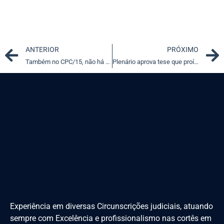
Prev
ANTERIOR
PRÓXIMO
Também no CPC/15, não há restrição ao conteúdo do recurso adesivo
Plenário aprova tese que proíbe edital de barrar candidato que responde a processo criminal
Experiência em diversas Circunscrições judiciais, atuando
sempre com Excelência e profissionalismo nas cortês em