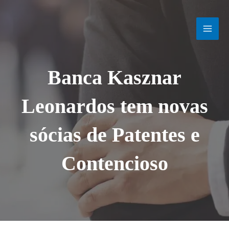
Ir
MAI
para
o
MEN
conteúdo
Banca Kasznar
Leonardos tem novas
sócias de Patentes e
Contencioso