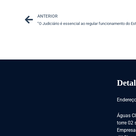
Prev
ANTERIOR
Detal
Endereço
Águas Cl
torre 02
Empresar