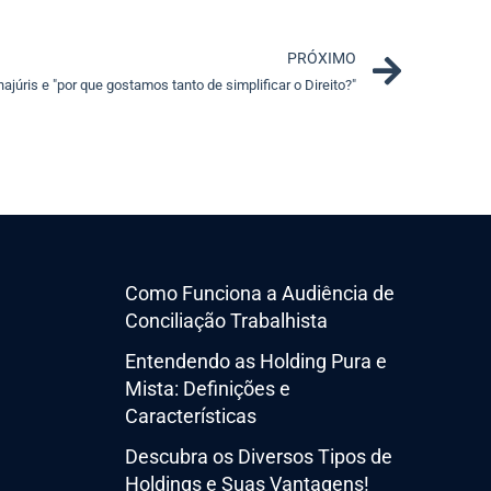
Next
PRÓXIMO
ajúris e "por que gostamos tanto de simplificar o Direito?"
Como Funciona a Audiência de
Conciliação Trabalhista
Entendendo as Holding Pura e
Mista: Definições e
Características
Descubra os Diversos Tipos de
Holdings e Suas Vantagens!