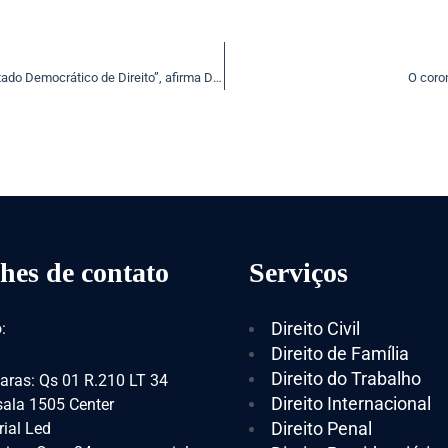
“O Judiciário é essencial ao regular funcionamento do Estado Democrático de Direito”, afirma Dias Toffoli
O coron
hes de contato
Serviços
Direito Civil
:
Direito de Família
Direito do Trabalho
aras: Qs 01 R.210 LT 34
Direito Internacional
 sala 1505 Center
Direito Penal
ial Led