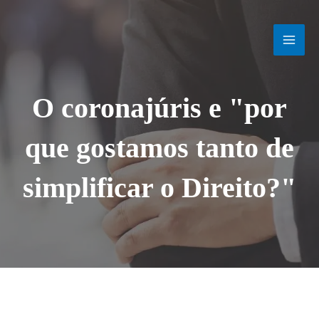
Ir
MAI
para
o
MEN
conteúdo
O coronajúris e "por
que gostamos tanto de
simplificar o Direito?"