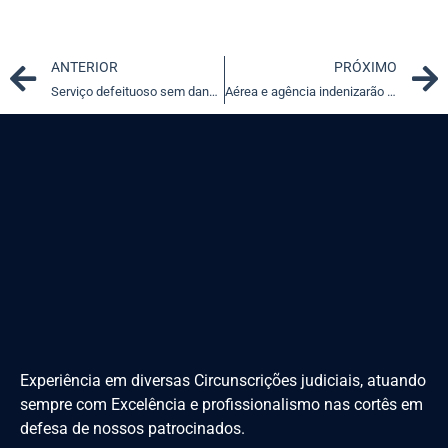
Prev
ANTERIOR
PRÓXIMO
Serviço defeituoso sem dano financeiro gera indenização, diz juíza
Aérea e agência indenizarão consumidores por falta de informação
Experiência em diversas Circunscrições judiciais, atuando
sempre com Excelência e profissionalismo nas cortês em
defesa de nossos patrocinados.