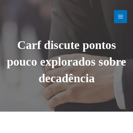
Ir
MAI
para
o
MEN
conteúdo
Carf discute pontos
pouco explorados sobre
decadência