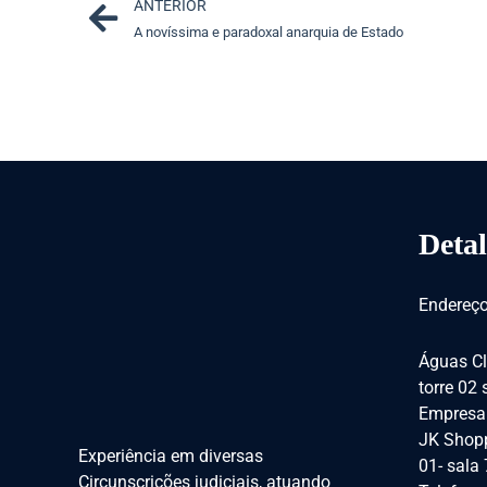
Prev
ANTERIOR
A novíssima e paradoxal anarquia de Estado
Detal
Endereço
Águas Cl
torre 02
Empresar
JK Shopp
Experiência em diversas
01- sala
Circunscrições judiciais, atuando