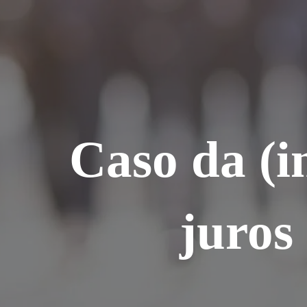
Ir
para
o
conteúdo
Caso da (i
juros