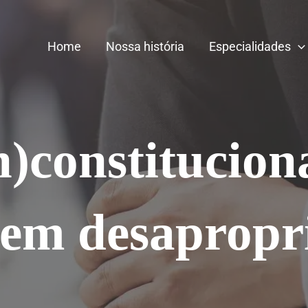
Home
Nossa história
Especialidades
n)constitucion
 em desapropr