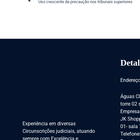
Uso crescente da precaução nos tribunais superiores
Detal
Endereço
Águas Cl
torre 02
Empresar
JK Shopp
Experiência em diversas
01- sala
Circunscrições judiciais, atuando
Telefone
sempre com Excelência e