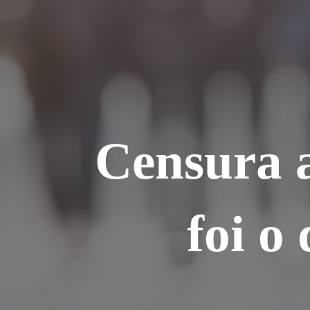
Ir
para
o
conteúdo
Censura 
foi o