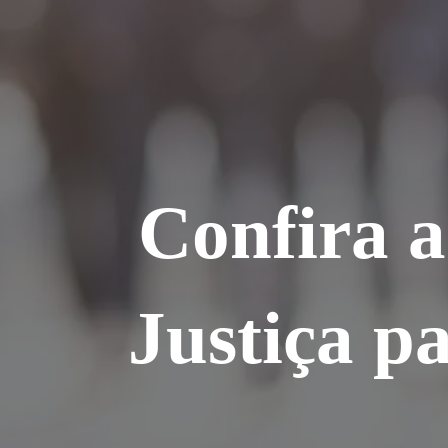
Ir
para
o
conteúdo
Confira 
Justiça pa