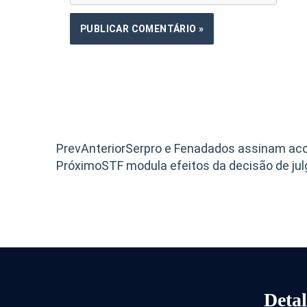
Prev
Anterior
Serpro e Fenadados assinam acor
Próximo
STF modula efeitos da decisão de jul
Detal