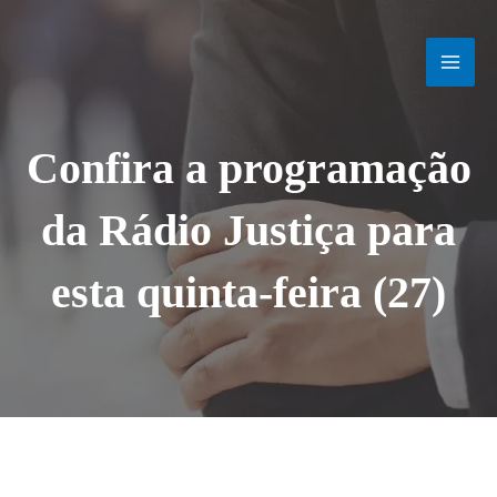
Ir
MAI
para
o
MEN
conteúdo
Confira a programação
da Rádio Justiça para
esta quinta-feira (27)