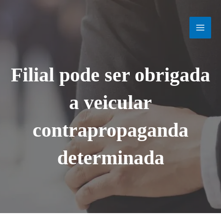
Ir
MAI
para
o
MEN
conteúdo
Filial pode ser obrigada
a veicular
contrapropaganda
determinada