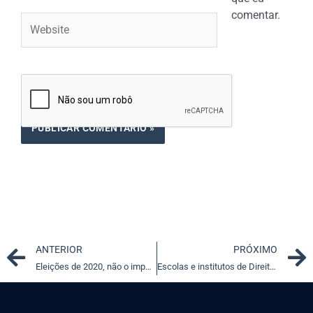
comentar.
Website
Prev
ANTERIOR
PRÓXIMO
Eleições de 2020, não o impeachment, vão decidir a sorte de Trump
Escolas e institutos de Direito Eleitoral expõem pontos de vista diversos sobre candidaturas avulsas