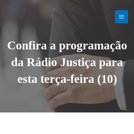
Ir
MAI
para
o
MEN
conteúdo
Confira a programação
da Rádio Justiça para
esta terça-feira (10)