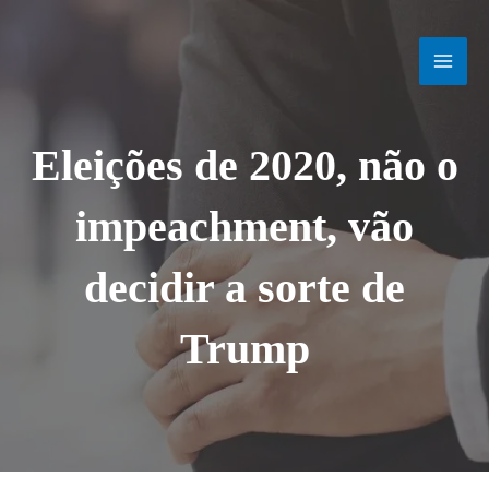
Ir
MAI
para
o
MEN
conteúdo
Eleições de 2020, não o
impeachment, vão
decidir a sorte de
Trump