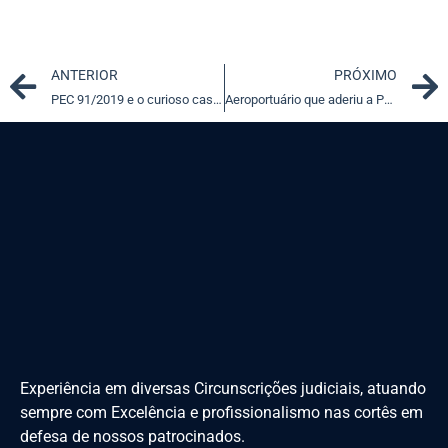
Prev
ANTERIOR
PRÓXIMO
PEC 91/2019 e o curioso caso da emenda que foi sem nunca ter sido
Aeroportuário que aderiu a PDV não pode reclamar parcelas na Justiça
Experiência em diversas Circunscrições judiciais, atuando
sempre com Excelência e profissionalismo nas cortês em
defesa de nossos patrocinados.