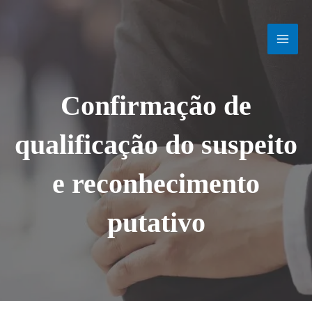
Ir
MAI
para
o
MEN
conteúdo
Confirmação de
qualificação do suspeito
e reconhecimento
putativo