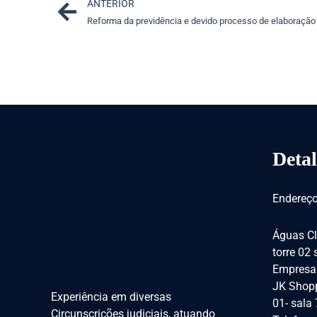
Prev
ANTERIOR
Reforma da previdência e devido processo de elaboração
Detal
Endereço
Águas Cl
torre 02
Empresar
JK Shopp
Experiência em diversas
01- sala
Circunscrições judiciais, atuando