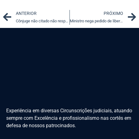
Prev
ANTERIOR
PRÓXIMO
Cônjuge não citado não responde por dívida em favor de filhos
Ministro nega pedido de liberdade de ex-presidente da Câmara de Vereadores de Santa Bárbara (MG)
Experiência em diversas Circunscrições judiciais, atuando
sempre com Excelência e profissionalismo nas cortês em
defesa de nossos patrocinados.