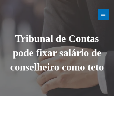
Ir
MAI
para
o
MEN
conteúdo
Tribunal de Contas
pode fixar salário de
conselheiro como teto