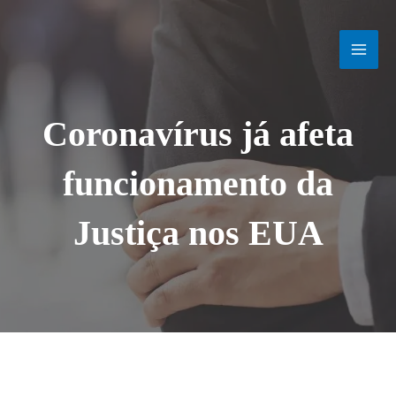
Ir
MAI
para
o
MEN
conteúdo
Coronavírus já afeta
funcionamento da
Justiça nos EUA