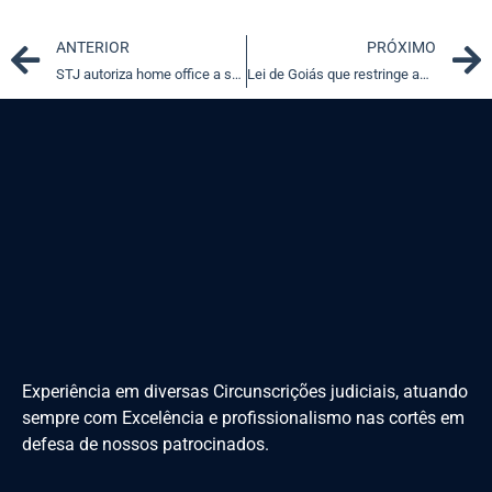
Prev
ANTERIOR
PRÓXIMO
STJ autoriza home office a servidores que viajaram ao exterior
Lei de Goiás que restringe acesso de pessoas com deficiência auditiva ao serviço público é inconstitucional
Experiência em diversas Circunscrições judiciais, atuando
sempre com Excelência e profissionalismo nas cortês em
defesa de nossos patrocinados.