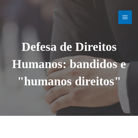
Ir
MAI
para
o
MEN
conteúdo
Defesa de Direitos
Humanos: bandidos e
"humanos direitos"