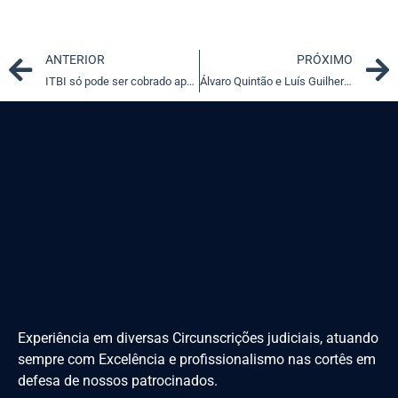
Prev
ANTERIOR
PRÓXIMO
ITBI só pode ser cobrado após registro imobiliário ser efetuado
Álvaro Quintão e Luís Guilherme Vieira serão homenageados no Rio
Experiência em diversas Circunscrições judiciais, atuando
sempre com Excelência e profissionalismo nas cortês em
defesa de nossos patrocinados.