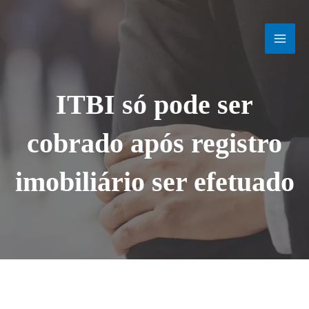
Ir
MAI
para
o
MEN
conteúdo
ITBI só pode ser
cobrado após registro
imobiliário ser efetuado