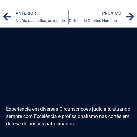
Prev
ANTERIOR
PRÓXIMO
No Dia da Justiça, advogados apontam casos mais importantes
Defesa de Direitos Humanos: bandidos e "humanos direitos"
Experiência em diversas Circunscrições judiciais, atuando
sempre com Excelência e profissionalismo nas cortês em
defesa de nossos patrocinados.