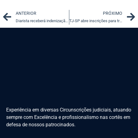
Prev
ANTERIOR
PRÓXIMO
Diarista receberá indenização após acusação infundada de furto
TJ-SP abre inscrições para três vagas no Órgão Especial e uma no TRE
Experiência em diversas Circunscrições judiciais, atuando
sempre com Excelência e profissionalismo nas cortês em
defesa de nossos patrocinados.