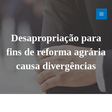
Ir
MAI
para
o
MEN
conteúdo
Desapropriação para
fins de reforma agrária
causa divergências