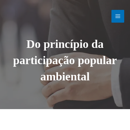
Ir
MAI
para
o
MEN
conteúdo
Do princípio da
participação popular
ambiental