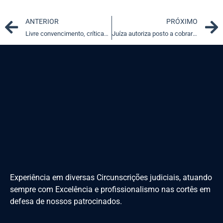
Prev
ANTERIOR
PRÓXIMO
Livre convencimento, críticas de Streck e as críticas às críticas
Juíza autoriza posto a cobrar preço menor para pagamento em dinheiro
Experiência em diversas Circunscrições judiciais, atuando
sempre com Excelência e profissionalismo nas cortês em
defesa de nossos patrocinados.