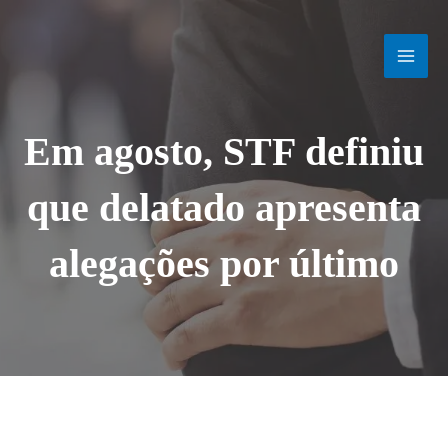
Ir
MAI
para
o
MEN
conteúdo
Em agosto, STF definiu
que delatado apresenta
alegações por último