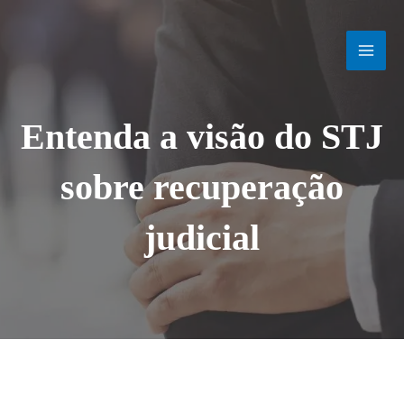
Ir
MAI
para
o
MEN
conteúdo
Entenda a visão do STJ
sobre recuperação
judicial