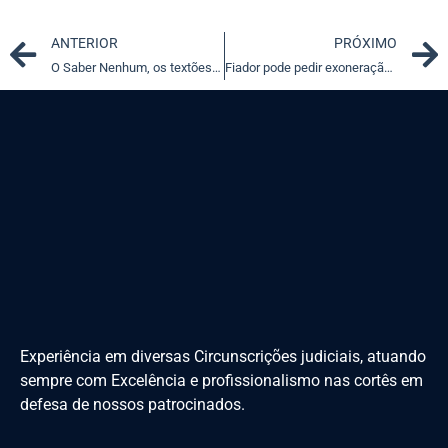
Prev
ANTERIOR
PRÓXIMO
O Saber Nenhum, os textões, as letrinhas… e a crise do Direito
Fiador pode pedir exoneração se houver prorrogação contratual
Experiência em diversas Circunscrições judiciais, atuando
sempre com Excelência e profissionalismo nas cortês em
defesa de nossos patrocinados.