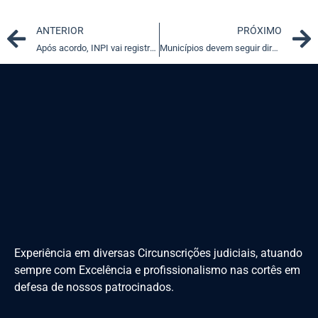
Prev
ANTERIOR
PRÓXIMO
Após acordo, INPI vai registrar criações intelectuais do CNJ
Municípios devem seguir diretrizes do Plano São Paulo, diz TJ-SP
Experiência em diversas Circunscrições judiciais, atuando
sempre com Excelência e profissionalismo nas cortês em
defesa de nossos patrocinados.