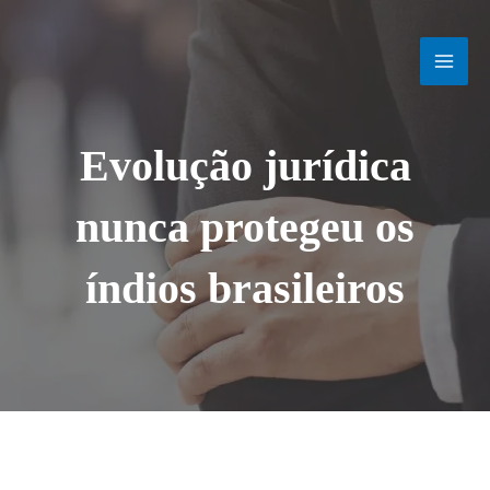
Ir
MAI
para
o
MEN
conteúdo
Evolução jurídica
nunca protegeu os
índios brasileiros