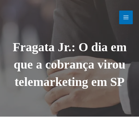
Ir
MAI
para
o
MEN
conteúdo
Fragata Jr.: O dia em
que a cobrança virou
telemarketing em SP