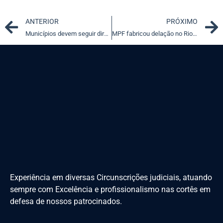
Prev
ANTERIOR
PRÓXIMO
Municípios devem seguir diretrizes do Plano São Paulo, diz TJ-SP
MPF fabricou delação no Rio de Janeiro para imobilizar advogados
Experiência em diversas Circunscrições judiciais, atuando
sempre com Excelência e profissionalismo nas cortês em
defesa de nossos patrocinados.