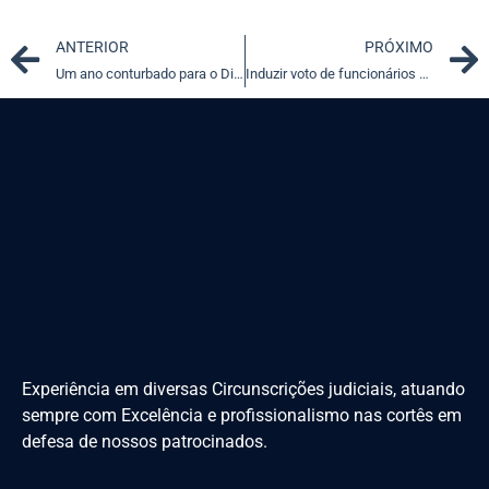
Prev
ANTERIOR
PRÓXIMO
Um ano conturbado para o Direito Civil (parte 2)
Induzir voto de funcionários em eleições gera dano moral coletivo
Experiência em diversas Circunscrições judiciais, atuando
sempre com Excelência e profissionalismo nas cortês em
defesa de nossos patrocinados.