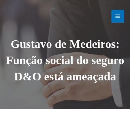
Ir
MAI
para
o
MEN
conteúdo
Gustavo de Medeiros:
Função social do seguro
D&O está ameaçada