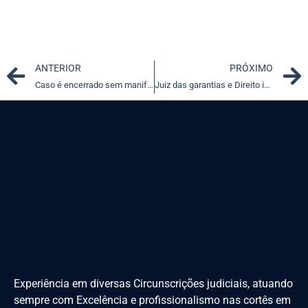
Prev
ANTERIOR
PRÓXIMO
Caso é encerrado sem manifestação por tempo maior que prescrição
Juiz das garantias e Direito intertemporal: onde o STF resvala
Experiência em diversas Circunscrições judiciais, atuando
sempre com Excelência e profissionalismo nas cortês em