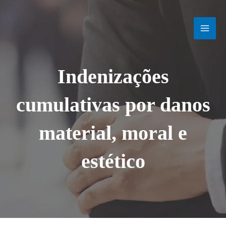
Ir
MAI
para
o
MEN
conteúdo
Indenizações
cumulativas por danos
material, moral e
estético