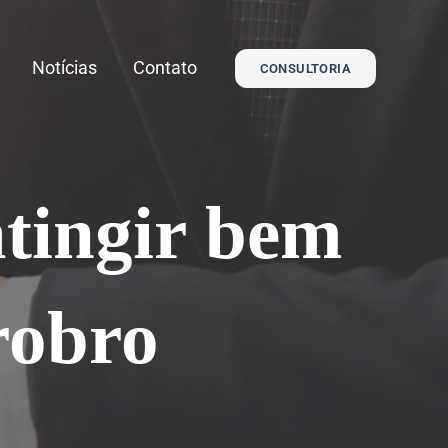
Notícias
Contato
CONSULTORIA
atingir bem
robro