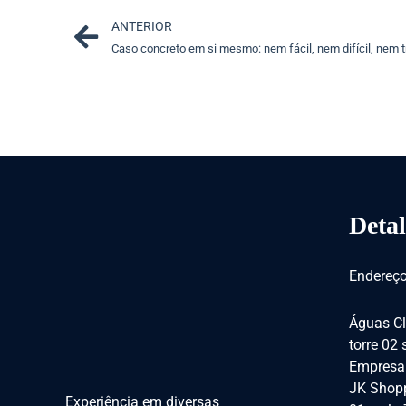
Prev
ANTERIOR
Caso concreto em si mesmo: nem fácil, nem difícil, nem t
Detal
Endereço
Águas Cl
torre 02
Empresar
JK Shopp
Experiência em diversas