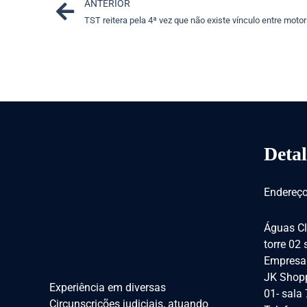
Prev
ANTERIOR
TST reitera pela 4ª vez que não existe vínculo entre motor
Detal
Endereço
Águas Cl
torre 02
Empresar
JK Shopp
Experiência em diversas
01- sala
Circunscrições judiciais, atuando