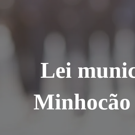
Ir
para
o
conteúdo
Lei munic
Minhocão 