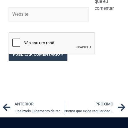
que eu
comentar.
Website
Prev
ANTERIOR
PRÓXIMO
Finalizado julgamento de recursos em ações que discutem complementação do Fundef
Norma que exige regularidade fiscal e trabalhista de times para participar de campeonatos de futebol é inconstitucional