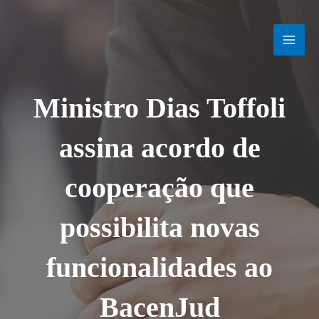
Ir
MAI
para
o
MEN
conteúdo
Ministro Dias Toffoli
assina acordo de
cooperação que
possibilita novas
funcionalidades ao
BacenJud