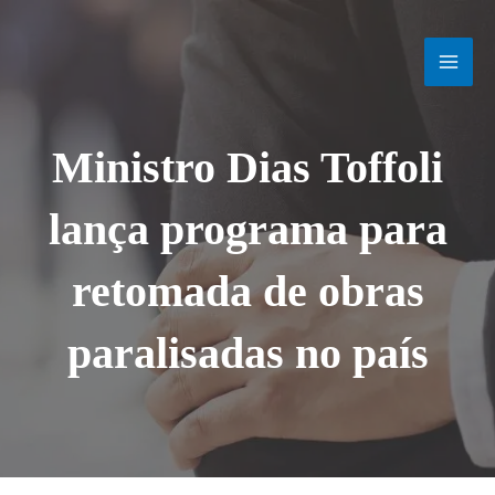
Ir
MAI
para
o
MEN
conteúdo
Ministro Dias Toffoli
lança programa para
retomada de obras
paralisadas no país