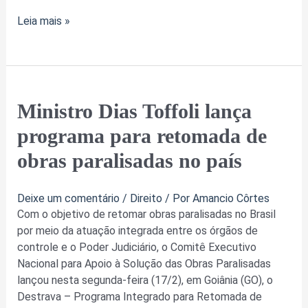
Leia mais »
Ministro
Ministro Dias Toffoli lança
Dias
programa para retomada de
Toffoli
lança
obras paralisadas no país
programa
para
Deixe um comentário
/
Direito
/ Por
Amancio Côrtes
retomada
Com o objetivo de retomar obras paralisadas no Brasil
de
por meio da atuação integrada entre os órgãos de
obras
controle e o Poder Judiciário, o Comitê Executivo
paralisadas
Nacional para Apoio à Solução das Obras Paralisadas
no
lançou nesta segunda-feira (17/2), em Goiânia (GO), o
país
Destrava – Programa Integrado para Retomada de