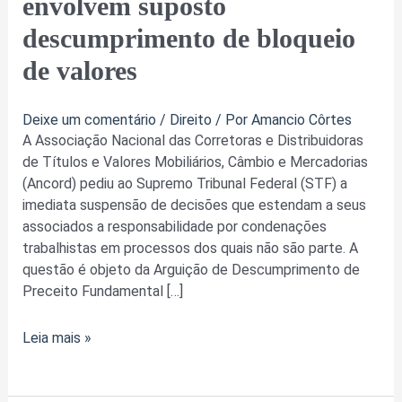
envolvem suposto
processos
descumprimento de bloqueio
trabalhistas
que
de valores
envolvem
suposto
Deixe um comentário
/
Direito
/ Por
Amancio Côrtes
descumprimento
A Associação Nacional das Corretoras e Distribuidoras
de
de Títulos e Valores Mobiliários, Câmbio e Mercadorias
bloqueio
(Ancord) pediu ao Supremo Tribunal Federal (STF) a
de
imediata suspensão de decisões que estendam a seus
valores
associados a responsabilidade por condenações
trabalhistas em processos dos quais não são parte. A
questão é objeto da Arguição de Descumprimento de
Preceito Fundamental […]
Leia mais »