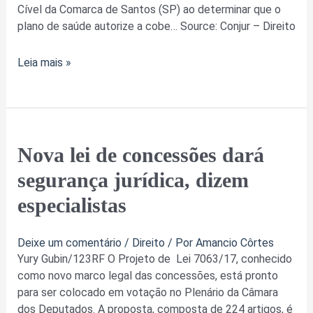
Cível da Comarca de Santos (SP) ao determinar que o
plano de saúde autorize a cobe… Source: Conjur – Direito
Leia mais »
Nova
Nova lei de concessões dará
lei
segurança jurídica, dizem
de
concessões
especialistas
dará
segurança
Deixe um comentário
/
Direito
/ Por
Amancio Côrtes
jurídica,
Yury Gubin/123RF O Projeto de Lei 7063/17, conhecido
dizem
como novo marco legal das concessões, está pronto
especialistas
para ser colocado em votação no Plenário da Câmara
dos Deputados. A proposta, composta de 224 artigos, é