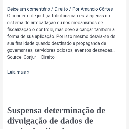
aplicação
Deixe um comentário
/
Direito
/ Por
Amancio Côrtes
dos
O conceito de justiça tributária não está apenas no
impostos
sistema de arrecadação ou nos mecanismos de
fiscalização e controle, mas deve alcançar também a
forma de sua aplicação. Por isto mesmo desvia-se de
sua finalidade quando destinado a propaganda de
governantes, servidores ociosos, eventos desneces…
Source: Conjur – Direito
Leia mais »
Suspensa
Suspensa determinação de
determinação
divulgação de dados de
de
divulgação