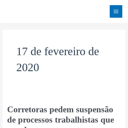
Ir
MAI
para
o
MEN
conteúdo
17 de fevereiro de
2020
Corretoras
Corretoras pedem suspensão
pedem
de processos trabalhistas que
suspensão
de