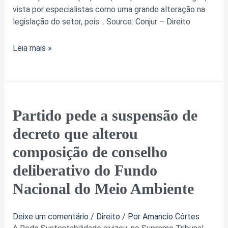
vista por especialistas como uma grande alteração na
legislação do setor, pois… Source: Conjur – Direito
Leia mais »
Partido
Partido pede a suspensão de
pede
decreto que alterou
a
suspensão
composição de conselho
de
deliberativo do Fundo
decreto
que
Nacional do Meio Ambiente
alterou
composição
Deixe um comentário
/
Direito
/ Por
Amancio Côrtes
de