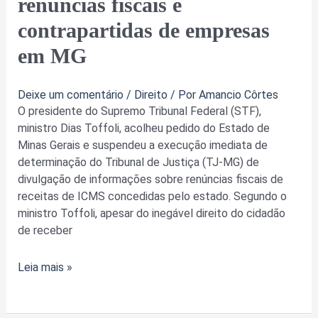
renúncias fiscais e
de
contrapartidas de empresas
dados
de
em MG
renúncias
fiscais
Deixe um comentário
/
Direito
/ Por
Amancio Côrtes
e
O presidente do Supremo Tribunal Federal (STF),
contrapartidas
ministro Dias Toffoli, acolheu pedido do Estado de
de
Minas Gerais e suspendeu a execução imediata de
empresas
determinação do Tribunal de Justiça (TJ-MG) de
em
divulgação de informações sobre renúncias fiscais de
MG
receitas de ICMS concedidas pelo estado. Segundo o
ministro Toffoli, apesar do inegável direito do cidadão
de receber
Leia mais »