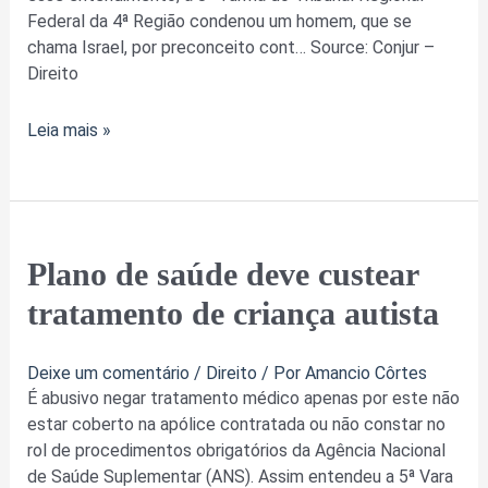
Facebook
Federal da 4ª Região condenou um homem, que se
chama Israel, por preconceito cont… Source: Conjur –
Direito
Leia mais »
Plano
Plano de saúde deve custear
de
tratamento de criança autista
saúde
deve
custear
Deixe um comentário
/
Direito
/ Por
Amancio Côrtes
tratamento
É abusivo negar tratamento médico apenas por este não
de
estar coberto na apólice contratada ou não constar no
criança
rol de procedimentos obrigatórios da Agência Nacional
autista
de Saúde Suplementar (ANS). Assim entendeu a 5ª Vara