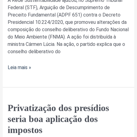
A Rede Sustentabilidade ajuizou, no Supremo Tribunal
conselho
Federal (STF), Arguição de Descumprimento de
deliberativo
Preceito Fundamental (ADPF 651) contra o Decreto
do
Presidencial 10.224/2020, que promoveu alterações da
Fundo
composição do conselho deliberativo do Fundo Nacional
Nacional
do Meio Ambiente (FNMA). A ação foi distribuída à
do
ministra Cármen Lúcia. Na ação, o partido explica que o
Meio
conselho deliberativo do
Ambiente
Leia mais »
Privatização
Privatização dos presídios
dos
seria boa aplicação dos
presídios
seria
impostos
boa