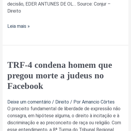
decisão, EDER ANTUNES DE OL… Source: Conjur –
Direito
Leia mais »
TRF-
TRF-4 condena homem que
4
pregou morte a judeus no
condena
homem
Facebook
que
pregou
Deixe um comentário
/
Direito
/ Por
Amancio Côrtes
morte
O preceito fundamental de liberdade de expressão não
a
consagra, em hipótese alguma, o direito à incitação e à
judeus
discriminação e ao preconceito de raça ou religião. Com
no
esse entendimento, a 8ª Turma do Tribunal Regional