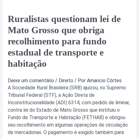
Ruralistas
Ruralistas questionam lei de
questionam
Mato Grosso que obriga
lei
de
recolhimento para fundo
Mato
estadual de transporte e
Grosso
que
habitação
obriga
recolhimento
Deixe um comentário
/
Direito
/ Por
Amancio Côrtes
para
A Sociedade Rural Brasileira (SRB) ajuizou, no Supremo
fundo
Tribunal Federal (STF), a Ação Direta de
estadual
Inconstitucionalidade (ADI) 6314, com pedido de liminar,
de
contra lei do Estado de Mato Grosso que instituiu o
transporte
Fundo de Transporte e Habitação (FETHAB) e obrigou
e
seu recolhimento em algumas operações de circulação
habitação
de mercadorias. O pagamento é exigido também para