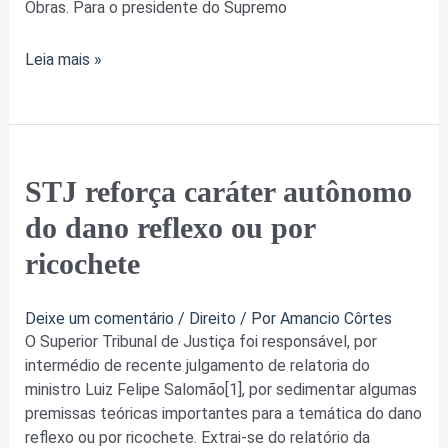
Obras. Para o presidente do Supremo
Leia mais »
STJ
STJ reforça caráter autônomo
reforça
do dano reflexo ou por
caráter
autônomo
ricochete
do
dano
Deixe um comentário
/
Direito
/ Por
Amancio Côrtes
reflexo
O Superior Tribunal de Justiça foi responsável, por
ou
intermédio de recente julgamento de relatoria do
por
ministro Luiz Felipe Salomão[1], por sedimentar algumas
ricochete
premissas teóricas importantes para a temática do dano
reflexo ou por ricochete. Extrai-se do relatório da