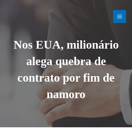
Ir
MAI
para
o
MEN
conteúdo
Nos EUA, milionário
alega quebra de
contrato por fim de
namoro