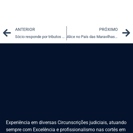
Prev
ANTERIOR
PRÓXIMO
Sócio responde por tributos se dissolução da empresa foi irregular
Alice no País das Maravilhas e o realismo jurídico
Experiência em diversas Circunscrições judiciais, atuando
sempre com Excelência e profissionalismo nas cortês em