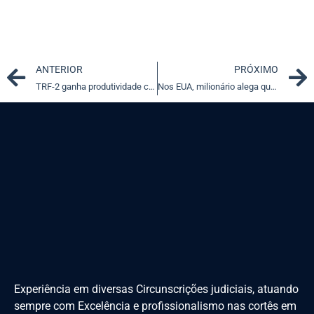
Prev
ANTERIOR
PRÓXIMO
TRF-2 ganha produtividade com sessões virtuais de julgamento
Nos EUA, milionário alega quebra de contrato por fim de namoro
Experiência em diversas Circunscrições judiciais, atuando
sempre com Excelência e profissionalismo nas cortês em