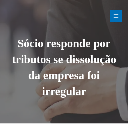
Ir
MAI
para
o
MEN
conteúdo
Sócio responde por
tributos se dissolução
da empresa foi
irregular