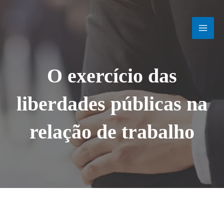
Ir
MAI
para
o
MEN
conteúdo
O exercício das
liberdades públicas na
relação de trabalho