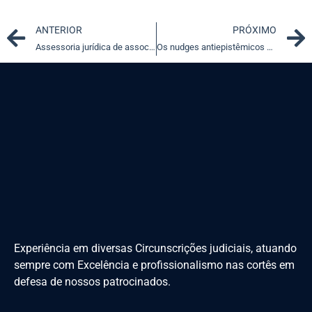
Prev
ANTERIOR
PRÓXIMO
Assessoria jurídica de associação de moradores é limitada
Os nudges antiepistêmicos da delação: entender para reformar
Experiência em diversas Circunscrições judiciais, atuando
sempre com Excelência e profissionalismo nas cortês em
defesa de nossos patrocinados.