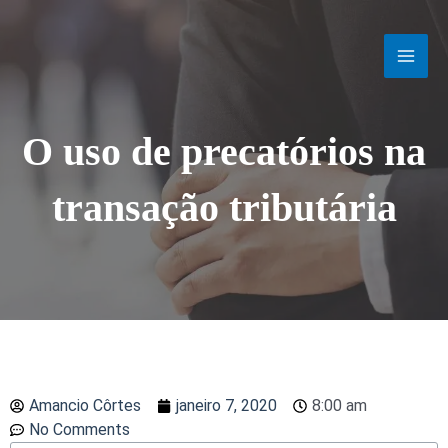
Ir
MAI
para
o
MEN
conteúdo
O uso de precatórios na
transação tributária
Amancio Côrtes
janeiro 7, 2020
8:00 am
No Comments