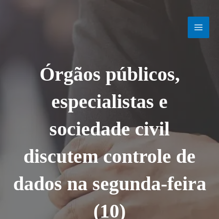
Ir
MAI
para
o
MEN
conteúdo
Órgãos públicos,
especialistas e
sociedade civil
discutem controle de
dados na segunda-feira
(10)