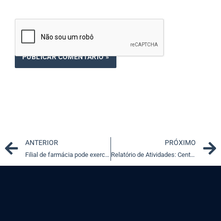
Prev
ANTERIOR
PRÓXIMO
Filial de farmácia pode exercer atividade de distribuidora
Relatório de Atividades: Central do Cidadão do STF prestou mais de 60 mil atendimentos em 2019